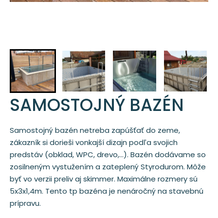
SAMOSTOJNÝ BAZÉN
Samostojný bazén netreba zapúšťať do zeme,
zákazník si dorieši vonkajší dizajn podľa svojich
predstáv (obklad, WPC, drevo,…). Bazén dodávame so
zosilneným vystužením a zateplený Styrodurom. Môže
byť vo verzii preliv aj skimmer. Maximálne rozmery sú
5x3x1,4m. Tento tp bazéna je nenáročný na stavebnú
prípravu.